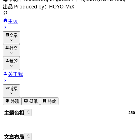
出品 Produced by：HOYO-MiX
主页
文章
归档
社交
分类
友链
我的
标签
留言
动态
关于我
相册
追番
链接
番组计划
GitHub
外观
壁纸
特效
书签导航
主题色相
250
Firefly文档
文章布局