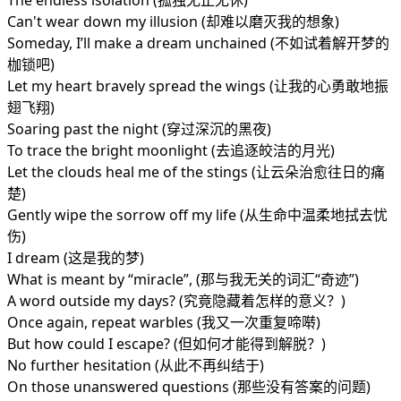
The endless isolation (孤独无止无休)
Can't wear down my illusion (却难以磨灭我的想象)
Someday, I’ll make a dream unchained (不如试着解开梦的
枷锁吧)
Let my heart bravely spread the wings (让我的心勇敢地振
翅飞翔)
Soaring past the night (穿过深沉的黑夜)
To trace the bright moonlight (去追逐皎洁的月光)
Let the clouds heal me of the stings (让云朵治愈往日的痛
楚)
Gently wipe the sorrow off my life (从生命中温柔地拭去忧
伤)
I dream (这是我的梦)
What is meant by “miracle”, (那与我无关的词汇“奇迹”)
A word outside my days? (究竟隐藏着怎样的意义？)
Once again, repeat warbles (我又一次重复啼啭)
But how could I escape? (但如何才能得到解脱？)
No further hesitation (从此不再纠结于)
On those unanswered questions (那些没有答案的问题)