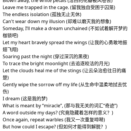
Blown away, the white petals (洁白的花瓣被风卷去)
Leave me trapped in the cage. (留我独自受困于囚笼)
The endless isolation (孤独无止无休)
Can't wear down my illusion (却难以磨灭我的想象)
Someday, I’ll make a dream unchained (不如试着解开梦的
枷锁吧)
Let my heart bravely spread the wings (让我的心勇敢地振
翅飞翔)
Soaring past the night (穿过深沉的黑夜)
To trace the bright moonlight (去追逐皎洁的月光)
Let the clouds heal me of the stings (让云朵治愈往日的痛
楚)
Gently wipe the sorrow off my life (从生命中温柔地拭去忧
伤)
I dream (这是我的梦)
What is meant by “miracle”, (那与我无关的词汇“奇迹”)
A word outside my days? (究竟隐藏着怎样的意义？)
Once again, repeat warbles (我又一次重复啼啭)
But how could I escape? (但如何才能得到解脱？)