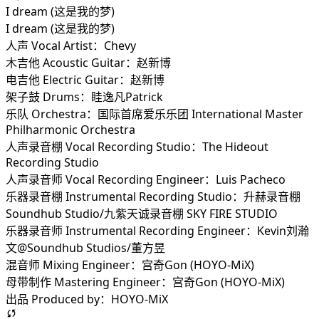
I dream (这是我的梦)
I dream (这是我的梦)
人声 Vocal Artist：Chevy
木吉他 Acoustic Guitar：赵新博
电吉他 Electric Guitar：赵新博
架子鼓 Drums：眭逸凡Patrick
乐队 Orchestra：国际首席爱乐乐团 International Master
Philharmonic Orchestra
人声录音棚 Vocal Recording Studio：The Hideout
Recording Studio
人声录音师 Vocal Recording Engineer：Luis Pacheco
乐器录音棚 Instrumental Recording Studio：升赫录音棚
Soundhub Studio/九紫天诚录音棚 SKY FIRE STUDIO
乐器录音师 Instrumental Recording Engineer：Kevin刘瀚
文@Soundhub Studios/董方昱
混音师 Mixing Engineer：宫奇Gon (HOYO-MiX)
母带制作 Mastering Engineer：宫奇Gon (HOYO-MiX)
出品 Produced by：HOYO-MiX