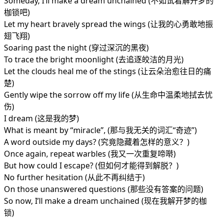
Someday, I’ll make a dream unchained (不如试着解开梦的
枷锁吧)
Let my heart bravely spread the wings (让我的心勇敢地振
翅飞翔)
Soaring past the night (穿过深沉的黑夜)
To trace the bright moonlight (去追逐皎洁的月光)
Let the clouds heal me of the stings (让云朵治愈往日的痛
楚)
Gently wipe the sorrow off my life (从生命中温柔地拭去忧
伤)
I dream (这是我的梦)
What is meant by “miracle”, (那与我无关的词汇“奇迹”)
A word outside my days? (究竟隐藏着怎样的意义？)
Once again, repeat warbles (我又一次重复啼啭)
But how could I escape? (但如何才能得到解脱？)
No further hesitation (从此不再纠结于)
On those unanswered questions (那些没有答案的问题)
So now, I’ll make a dream unchained (现在我解开梦的枷
锁)