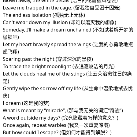
Blown away, the white petals (洁白的花瓣被风卷去)
Leave me trapped in the cage. (留我独自受困于囚笼)
The endless isolation (孤独无止无休)
Can't wear down my illusion (却难以磨灭我的想象)
Someday, I’ll make a dream unchained (不如试着解开梦的
枷锁吧)
Let my heart bravely spread the wings (让我的心勇敢地振
翅飞翔)
Soaring past the night (穿过深沉的黑夜)
To trace the bright moonlight (去追逐皎洁的月光)
Let the clouds heal me of the stings (让云朵治愈往日的痛
楚)
Gently wipe the sorrow off my life (从生命中温柔地拭去忧
伤)
I dream (这是我的梦)
What is meant by “miracle”, (那与我无关的词汇“奇迹”)
A word outside my days? (究竟隐藏着怎样的意义？)
Once again, repeat warbles (我又一次重复啼啭)
But how could I escape? (但如何才能得到解脱？)