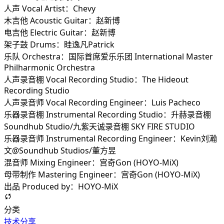
人声 Vocal Artist：Chevy
木吉他 Acoustic Guitar：赵新博
电吉他 Electric Guitar：赵新博
架子鼓 Drums：眭逸凡Patrick
乐队 Orchestra：国际首席爱乐乐团 International Master
Philharmonic Orchestra
人声录音棚 Vocal Recording Studio：The Hideout
Recording Studio
人声录音师 Vocal Recording Engineer：Luis Pacheco
乐器录音棚 Instrumental Recording Studio：升赫录音棚
Soundhub Studio/九紫天诚录音棚 SKY FIRE STUDIO
乐器录音师 Instrumental Recording Engineer：Kevin刘瀚
文@Soundhub Studios/董方昱
混音师 Mixing Engineer：宫奇Gon (HOYO-MiX)
母带制作 Mastering Engineer：宫奇Gon (HOYO-MiX)
出品 Produced by：HOYO-MiX
分类
技术分享