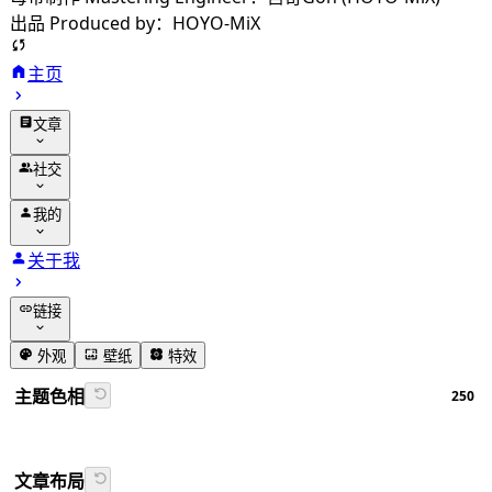
出品 Produced by：HOYO-MiX
主页
文章
归档
社交
分类
友链
我的
标签
留言
动态
关于我
相册
追番
链接
番组计划
GitHub
外观
壁纸
特效
书签导航
主题色相
250
Firefly文档
文章布局