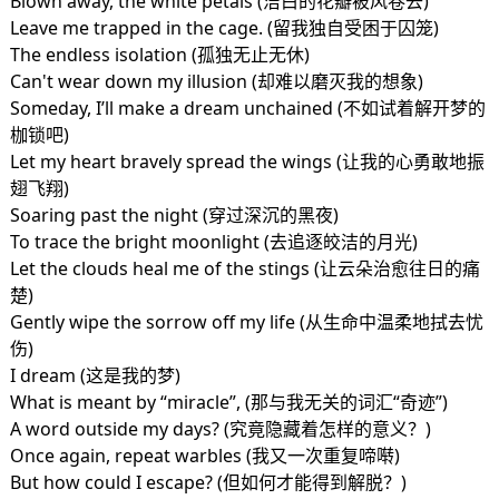
Blown away, the white petals (洁白的花瓣被风卷去)
Leave me trapped in the cage. (留我独自受困于囚笼)
The endless isolation (孤独无止无休)
Can't wear down my illusion (却难以磨灭我的想象)
Someday, I’ll make a dream unchained (不如试着解开梦的
枷锁吧)
Let my heart bravely spread the wings (让我的心勇敢地振
翅飞翔)
Soaring past the night (穿过深沉的黑夜)
To trace the bright moonlight (去追逐皎洁的月光)
Let the clouds heal me of the stings (让云朵治愈往日的痛
楚)
Gently wipe the sorrow off my life (从生命中温柔地拭去忧
伤)
I dream (这是我的梦)
What is meant by “miracle”, (那与我无关的词汇“奇迹”)
A word outside my days? (究竟隐藏着怎样的意义？)
Once again, repeat warbles (我又一次重复啼啭)
But how could I escape? (但如何才能得到解脱？)