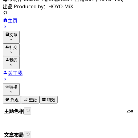
出品 Produced by：HOYO-MiX
主页
文章
归档
社交
分类
友链
我的
标签
留言
动态
关于我
相册
追番
链接
番组计划
GitHub
外观
壁纸
特效
书签导航
主题色相
250
Firefly文档
文章布局