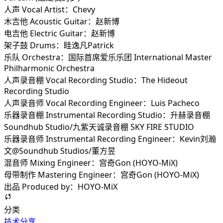
人声 Vocal Artist：Chevy
木吉他 Acoustic Guitar：赵新博
电吉他 Electric Guitar：赵新博
架子鼓 Drums：眭逸凡Patrick
乐队 Orchestra：国际首席爱乐乐团 International Master
Philharmonic Orchestra
人声录音棚 Vocal Recording Studio：The Hideout
Recording Studio
人声录音师 Vocal Recording Engineer：Luis Pacheco
乐器录音棚 Instrumental Recording Studio：升赫录音棚
Soundhub Studio/九紫天诚录音棚 SKY FIRE STUDIO
乐器录音师 Instrumental Recording Engineer：Kevin刘瀚
文@Soundhub Studios/董方昱
混音师 Mixing Engineer：宫奇Gon (HOYO-MiX)
母带制作 Mastering Engineer：宫奇Gon (HOYO-MiX)
出品 Produced by：HOYO-MiX
分类
技术分享