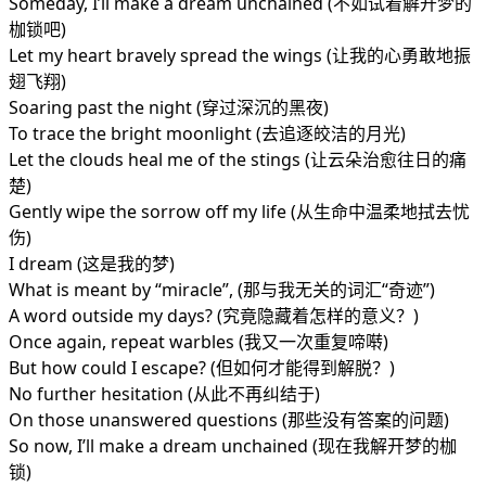
Someday, I’ll make a dream unchained (不如试着解开梦的
枷锁吧)
Let my heart bravely spread the wings (让我的心勇敢地振
翅飞翔)
Soaring past the night (穿过深沉的黑夜)
To trace the bright moonlight (去追逐皎洁的月光)
Let the clouds heal me of the stings (让云朵治愈往日的痛
楚)
Gently wipe the sorrow off my life (从生命中温柔地拭去忧
伤)
I dream (这是我的梦)
What is meant by “miracle”, (那与我无关的词汇“奇迹”)
A word outside my days? (究竟隐藏着怎样的意义？)
Once again, repeat warbles (我又一次重复啼啭)
But how could I escape? (但如何才能得到解脱？)
No further hesitation (从此不再纠结于)
On those unanswered questions (那些没有答案的问题)
So now, I’ll make a dream unchained (现在我解开梦的枷
锁)