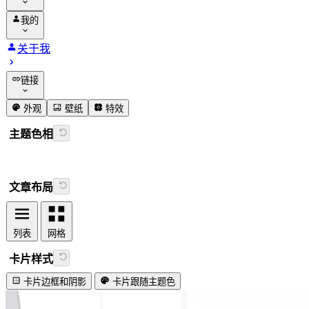
分类
友链
我的
标签
留言
动态
关于我
相册
追番
链接
番组计划
GitHub
外观
壁纸
特效
书签导航
主题色相
Firefly文档
文章布局
列表
网格
卡片样式
卡片边框和阴影
卡片跟随主题色