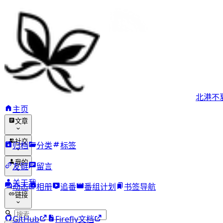
北港不
主页
文章
社交
归档
分类
标签
我的
友链
留言
关于我
动态
相册
追番
番组计划
书签导航
链接
GitHub
Firefly文档