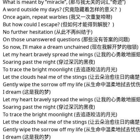
What is meant by “miracle”, (那与我无关的词汇“奇迹”)
A word outside my days? (究竟隐藏着怎样的意义？)
Once again, repeat warbles (我又一次重复啼啭)
But how could I escape? (但如何才能得到解脱？)
No further hesitation (从此不再纠结于)
On those unanswered questions (那些没有答案的问题)
So now, I’ll make a dream unchained (现在我解开梦的枷锁)
Let my heart bravely spread the wings (让我的心勇敢地
Soaring past the night (穿过深沉的黑夜)
To trace the bright moonlight (去追逐皎洁的月光)
Let the clouds heal me of the stings (让云朵治愈往日的痛楚
Gently wipe the sorrow off my life (从生命中温柔地拭去忧伤
I dream (这是我的梦)
Let my heart bravely spread the wings (让我的心勇敢地
Soaring past the night (穿过深沉的黑夜)
To trace the bright moonlight (去追逐皎洁的月光)
Let the clouds heal me of the stings (让云朵治愈往日的痛楚
Gently wipe the sorrow off my life (从生命中温柔地拭去忧伤
I dream (这是我的梦)