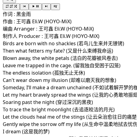
作词 : 黑金雨
作曲 : 王可鑫 Eli.W (HOYO-MiX)
编曲 Arranger : 王可鑫 Eli.W (HOYO-MiX)
制作人 Producer : 王可鑫 Eli.W (HOYO-MiX)
Birds are born with no shackles (若鸟儿生来并无镣铐)
Then what fetters my fate? (又是什么束缚我命运)
Blown away, the white petals (洁白的花瓣被风卷去)
Leave me trapped in the cage. (留我独自受困于囚笼)
The endless isolation (孤独无止无休)
Can't wear down my illusion (却难以磨灭我的想象)
Someday, I’ll make a dream unchained (不如试着解开梦
Let my heart bravely spread the wings (让我的心勇敢地
Soaring past the night (穿过深沉的黑夜)
To trace the bright moonlight (去追逐皎洁的月光)
Let the clouds heal me of the stings (让云朵治愈往日的痛楚
Gently wipe the sorrow off my life (从生命中温柔地拭去忧伤
I dream (这是我的梦)