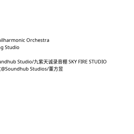
harmonic Orchestra
g Studio
ndhub Studio/九紫天诚录音棚 SKY FIRE STUDIO
文@Soundhub Studios/董方昱