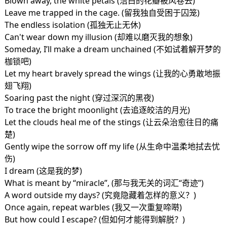
Blown away, the white petals (洁白的花瓣被风卷去)
Leave me trapped in the cage. (留我独自受困于囚笼)
The endless isolation (孤独无止无休)
Can't wear down my illusion (却难以磨灭我的想象)
Someday, I’ll make a dream unchained (不如试着解开梦的
枷锁吧)
Let my heart bravely spread the wings (让我的心勇敢地振
翅飞翔)
Soaring past the night (穿过深沉的黑夜)
To trace the bright moonlight (去追逐皎洁的月光)
Let the clouds heal me of the stings (让云朵治愈往日的痛
楚)
Gently wipe the sorrow off my life (从生命中温柔地拭去忧
伤)
I dream (这是我的梦)
What is meant by “miracle”, (那与我无关的词汇“奇迹”)
A word outside my days? (究竟隐藏着怎样的意义？)
Once again, repeat warbles (我又一次重复啼啭)
But how could I escape? (但如何才能得到解脱？)