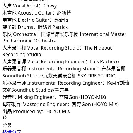
人声 Vocal Artist：Chevy
木吉他 Acoustic Guitar：赵新博
电吉他 Electric Guitar：赵新博
架子鼓 Drums：眭逸凡Patrick
乐队 Orchestra：国际首席爱乐乐团 International Master
Philharmonic Orchestra
人声录音棚 Vocal Recording Studio：The Hideout
Recording Studio
人声录音师 Vocal Recording Engineer：Luis Pacheco
乐器录音棚 Instrumental Recording Studio：升赫录音棚
Soundhub Studio/九紫天诚录音棚 SKY FIRE STUDIO
乐器录音师 Instrumental Recording Engineer：Kevin刘瀚
文@Soundhub Studios/董方昱
混音师 Mixing Engineer：宫奇Gon (HOYO-MiX)
母带制作 Mastering Engineer：宫奇Gon (HOYO-MiX)
出品 Produced by：HOYO-MiX
分类
技术分享