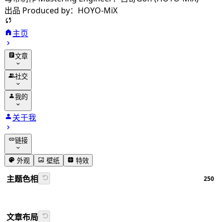
出品 Produced by：HOYO-MiX
主页
文章
归档
社交
分类
友链
我的
标签
留言
动态
关于我
相册
追番
链接
番组计划
GitHub
外观
壁纸
特效
书签导航
主题色相
250
Firefly文档
文章布局