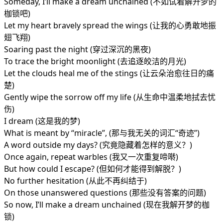
Someday, I’ll make a dream unchained (不如试着解开梦的
枷锁吧)
Let my heart bravely spread the wings (让我的心勇敢地振
翅飞翔)
Soaring past the night (穿过深沉的黑夜)
To trace the bright moonlight (去追逐皎洁的月光)
Let the clouds heal me of the stings (让云朵治愈往日的痛
楚)
Gently wipe the sorrow off my life (从生命中温柔地拭去忧
伤)
I dream (这是我的梦)
What is meant by “miracle”, (那与我无关的词汇“奇迹”)
A word outside my days? (究竟隐藏着怎样的意义？)
Once again, repeat warbles (我又一次重复啼啭)
But how could I escape? (但如何才能得到解脱？)
No further hesitation (从此不再纠结于)
On those unanswered questions (那些没有答案的问题)
So now, I’ll make a dream unchained (现在我解开梦的枷
锁)