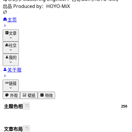
出品 Produced by：HOYO-MiX
主页
文章
归档
社交
分类
友链
我的
标签
留言
动态
关于我
相册
追番
链接
番组计划
GitHub
外观
壁纸
特效
书签导航
主题色相
250
Firefly文档
文章布局