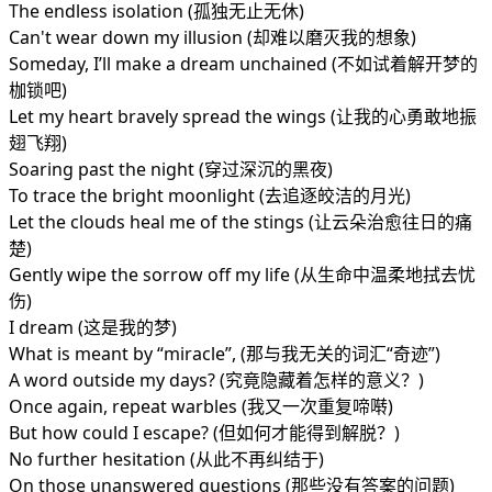
The endless isolation (孤独无止无休)
Can't wear down my illusion (却难以磨灭我的想象)
Someday, I’ll make a dream unchained (不如试着解开梦的
枷锁吧)
Let my heart bravely spread the wings (让我的心勇敢地振
翅飞翔)
Soaring past the night (穿过深沉的黑夜)
To trace the bright moonlight (去追逐皎洁的月光)
Let the clouds heal me of the stings (让云朵治愈往日的痛
楚)
Gently wipe the sorrow off my life (从生命中温柔地拭去忧
伤)
I dream (这是我的梦)
What is meant by “miracle”, (那与我无关的词汇“奇迹”)
A word outside my days? (究竟隐藏着怎样的意义？)
Once again, repeat warbles (我又一次重复啼啭)
But how could I escape? (但如何才能得到解脱？)
No further hesitation (从此不再纠结于)
On those unanswered questions (那些没有答案的问题)