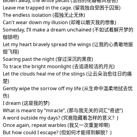
Blown away, the white petals (洁白的花瓣被风卷去)
Leave me trapped in the cage. (留我独自受困于囚笼)
The endless isolation (孤独无止无休)
Can't wear down my illusion (却难以磨灭我的想象)
Someday, I’ll make a dream unchained (不如试着解开梦的
枷锁吧)
Let my heart bravely spread the wings (让我的心勇敢地振
翅飞翔)
Soaring past the night (穿过深沉的黑夜)
To trace the bright moonlight (去追逐皎洁的月光)
Let the clouds heal me of the stings (让云朵治愈往日的痛
楚)
Gently wipe the sorrow off my life (从生命中温柔地拭去忧
伤)
I dream (这是我的梦)
What is meant by “miracle”, (那与我无关的词汇“奇迹”)
A word outside my days? (究竟隐藏着怎样的意义？)
Once again, repeat warbles (我又一次重复啼啭)
But how could I escape? (但如何才能得到解脱？)