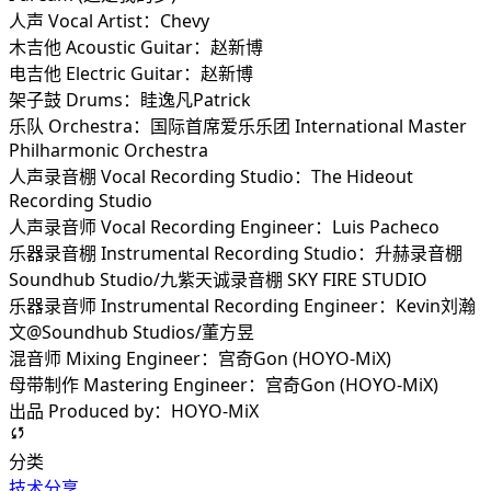
人声 Vocal Artist：Chevy
木吉他 Acoustic Guitar：赵新博
电吉他 Electric Guitar：赵新博
架子鼓 Drums：眭逸凡Patrick
乐队 Orchestra：国际首席爱乐乐团 International Master
Philharmonic Orchestra
人声录音棚 Vocal Recording Studio：The Hideout
Recording Studio
人声录音师 Vocal Recording Engineer：Luis Pacheco
乐器录音棚 Instrumental Recording Studio：升赫录音棚
Soundhub Studio/九紫天诚录音棚 SKY FIRE STUDIO
乐器录音师 Instrumental Recording Engineer：Kevin刘瀚
文@Soundhub Studios/董方昱
混音师 Mixing Engineer：宫奇Gon (HOYO-MiX)
母带制作 Mastering Engineer：宫奇Gon (HOYO-MiX)
出品 Produced by：HOYO-MiX
分类
技术分享