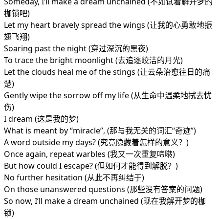
Someday, I’ll make a dream unchained (不如试着解开梦的
枷锁吧)
Let my heart bravely spread the wings (让我的心勇敢地振
翅飞翔)
Soaring past the night (穿过深沉的黑夜)
To trace the bright moonlight (去追逐皎洁的月光)
Let the clouds heal me of the stings (让云朵治愈往日的痛
楚)
Gently wipe the sorrow off my life (从生命中温柔地拭去忧
伤)
I dream (这是我的梦)
What is meant by “miracle”, (那与我无关的词汇“奇迹”)
A word outside my days? (究竟隐藏着怎样的意义？)
Once again, repeat warbles (我又一次重复啼啭)
But how could I escape? (但如何才能得到解脱？)
No further hesitation (从此不再纠结于)
On those unanswered questions (那些没有答案的问题)
So now, I’ll make a dream unchained (现在我解开梦的枷
锁)