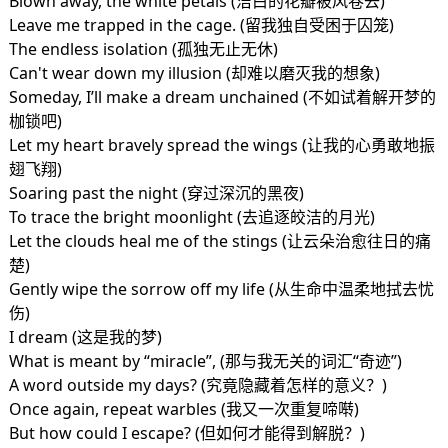
Blown away, the white petals (洁白的花瓣被风卷去)
Leave me trapped in the cage. (留我独自受困于囚笼)
The endless isolation (孤独无止无休)
Can't wear down my illusion (却难以磨灭我的想象)
Someday, I’ll make a dream unchained (不如试着解开梦的
枷锁吧)
Let my heart bravely spread the wings (让我的心勇敢地振
翅飞翔)
Soaring past the night (穿过深沉的黑夜)
To trace the bright moonlight (去追逐皎洁的月光)
Let the clouds heal me of the stings (让云朵治愈往日的痛
楚)
Gently wipe the sorrow off my life (从生命中温柔地拭去忧
伤)
I dream (这是我的梦)
What is meant by “miracle”, (那与我无关的词汇“奇迹”)
A word outside my days? (究竟隐藏着怎样的意义？)
Once again, repeat warbles (我又一次重复啼啭)
But how could I escape? (但如何才能得到解脱？)