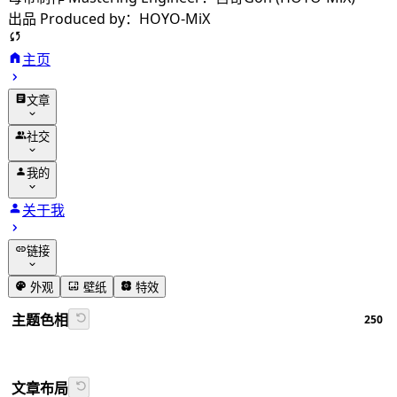
出品 Produced by：HOYO-MiX
主页
文章
归档
社交
分类
友链
我的
标签
留言
动态
关于我
相册
追番
链接
番组计划
GitHub
外观
壁纸
特效
书签导航
主题色相
250
Firefly文档
文章布局