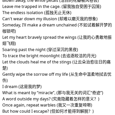
Blown away, the white petals (洁白的花瓣被风卷去)
Leave me trapped in the cage. (留我独自受困于囚笼)
The endless isolation (孤独无止无休)
Can't wear down my illusion (却难以磨灭我的想象)
Someday, I’ll make a dream unchained (不如试着解开梦的
枷锁吧)
Let my heart bravely spread the wings (让我的心勇敢地振
翅飞翔)
Soaring past the night (穿过深沉的黑夜)
To trace the bright moonlight (去追逐皎洁的月光)
Let the clouds heal me of the stings (让云朵治愈往日的痛
楚)
Gently wipe the sorrow off my life (从生命中温柔地拭去忧
伤)
I dream (这是我的梦)
What is meant by “miracle”, (那与我无关的词汇“奇迹”)
A word outside my days? (究竟隐藏着怎样的意义？)
Once again, repeat warbles (我又一次重复啼啭)
But how could I escape? (但如何才能得到解脱？)