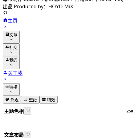
出品 Produced by：HOYO-MiX
主页
文章
归档
社交
分类
友链
我的
标签
留言
动态
关于我
相册
追番
链接
番组计划
GitHub
外观
壁纸
特效
书签导航
主题色相
250
Firefly文档
文章布局