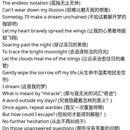
The endless isolation (孤独无止无休)
Can't wear down my illusion (却难以磨灭我的想象)
Someday, I’ll make a dream unchained (不如试着解开梦的
枷锁吧)
Let my heart bravely spread the wings (让我的心勇敢地振
翅飞翔)
Soaring past the night (穿过深沉的黑夜)
To trace the bright moonlight (去追逐皎洁的月光)
Let the clouds heal me of the stings (让云朵治愈往日的痛
楚)
Gently wipe the sorrow off my life (从生命中温柔地拭去忧
伤)
I dream (这是我的梦)
What is meant by “miracle”, (那与我无关的词汇“奇迹”)
A word outside my days? (究竟隐藏着怎样的意义？)
Once again, repeat warbles (我又一次重复啼啭)
But how could I escape? (但如何才能得到解脱？)
No further hesitation (从此不再纠结于)
On those unanswered questions (那些没有答案的问题)